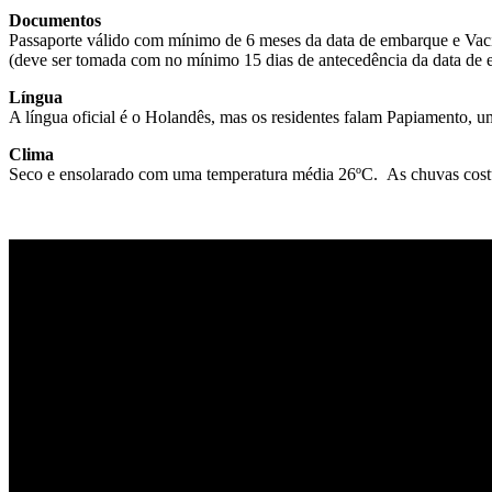
Documentos
Passaporte válido com mínimo de 6 meses da data de embarque e Vac
(deve ser tomada com no mínimo 15 dias de antecedência da data de 
Língua
A língua oficial é o Holandês, mas os residentes falam Papiamento, um
Clima
Seco e ensolarado com uma temperatura média 26ºC. As chuvas costum