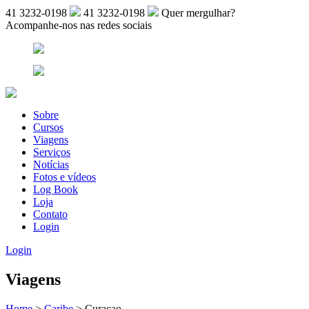
41 3232-0198
41 3232-0198
Quer mergulhar?
Acompanhe-nos nas redes sociais
Sobre
Cursos
Viagens
Serviços
Notícias
Fotos e vídeos
Log Book
Loja
Contato
Login
Login
Viagens
Home
>
Caribe
>
Curaçao