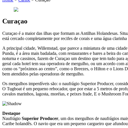
Curaçao
Curaçao é a maior das ilhas que formam as Antilhas Holandesas. Situa
está cercado completamente por recifes de corais e uma água clarinha 
A principal cidade, Willemstad, que parece a miniatura de uma cidad
Punda, é a área mais badalada, com restaurantes e bares a beira do c
noturna e cassinos, fazem de Curaçao um destino que tem tudo para 
geral cada hotel tem sua operadora de mergulho, ou um acordo com alg
como os “próximos ao centro”, como o Breezes, o Hilton e o Lions Di
bem atendidos pelas operadoras de mergulho.
Os mergulhos imperdíveis são: o naufrágio Superior Producer, consid
O Tugboat é um pequeno rebocador, que por estar a 5 metros de prof
cavalos marinhos, lagosta, moréias, e peixes frade, E o Mushroom Fo
Destaque
Naufrágio
Superior Producer
, um dos mergulhos de naufrágios mais
Caribe holandês. O navio que era um pequeno cargueiro que afundou f