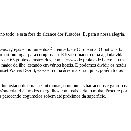
todo, e está fora do alcance dos furacões. E, para a nossa alegria,
useus, igrejas e monumentos é chamado de Otrobanda. O outro lado,
 é um ótimo lugar para compras…). E isso somado a uma agitada vida
ais de 65 pontos demarcados, com acessos de praia e de barco… em
maior da ilha, estando em vários hotéis. E podemos dividir os hotéis
nset Waters Resort, estes em uma área mais tranqüila, porém todos
, incrustado de corais e anêmonas, com muitas barracudas e garoupas.
in Wonderland é um dos mergulhos com mais vida marinha. Procure por
is parecendo cogumelos sobem até próximos da superfície.