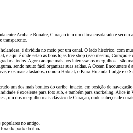
da entre Aruba e Bonaire, Curaçao tem um clima ensolarado e seco o ano 
e transparente.
e holandesa, é dividida no meio por um canal. O lado histórico, com m
anal, e aqui é onde estão as boas lojas free shop (isso mesmo, Curaçao
agradar a todos. Agora ao que mais nos interessa: os mergulhos…são m
uma, sendo muito fácil organizar suas saídas. A Ocean Encounters é a 
ve, e os mais afastados, como o Habitat, o Kura Hulanda Lodge e o Su
erado um dos mais bonitos do caribe, intacto, em posição de navegação
undidade é excelente para foto sub, e também para snorkeling. Alice 
rest, um dos mergulho mais clássico de Curaçao, onde cabeços de cora
 populares no antigo.
ora do porto da ilha.